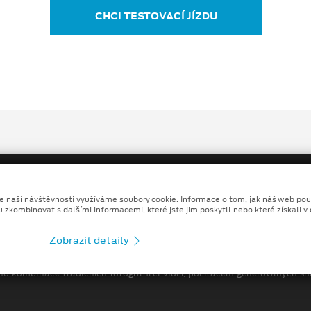
CHCI TESTOVACÍ JÍZDU
ze naší návštěvnosti využíváme soubory cookie. Informace o tom, jak náš web pou
u zkombinovat s dalšími informacemi, které jste jim poskytli nebo které získali v
Copyright ©2026 AUTO MYSLIVEC s.r.o.
Zobrazit detaily
Ochrana osobních údajů
Prohlášení o zpracování údaj
no kombinace tradičních fotografií či videí, počítačem generovaných sní