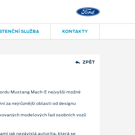
STENČNÍ SLUŽBA
KONTAKTY
ZPĚT
 Fordu Mustang Mach-E nejvyšší možné
ění za nejrůznější oblasti od designu
ifikovaných modelových řad osobních vozů
mi jak nezávislá autorita, která se