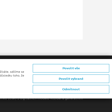
Povolit vše
žíváte, sdílíme se
 důsledku toho, že
Povolit vybrané
ů konečných zákazníků
Odmítnout
mků (CGI) z digitálních modelů vozidel a generativní