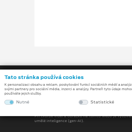
Tato stránka používá cookies
K personalizaci obsahu a reklam, poskytování funkcí sociálních médií a analý
svými partnery pro sociální média, inzerci a analýzy. Partneři tyto údaje moho
používáte jejich služby.
Nutné
Statistické
Obchodní podmínky
Při tvorbě videí a obrázků na tomto webu je využívá
umělé inteligence (gen-AI).