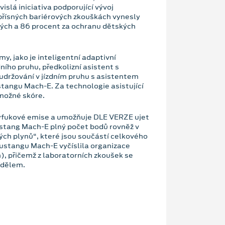
lá iniciativa podporující vývoj
přísných bariérových zkouškách vynesly
ých a 86 procent za ochranu dětských
y, jako je inteligentní adaptivní
ího pruhu, předkolizní asistent s
držování v jízdním pruhu s asistentem
tangu Mach-E. Za technologie asistující
 možné skóre.
ýfukové emise a umožňuje DLE VERZE ujet
ustang Mach-E plný počet bodů rovněž v
ých plynů“, které jsou součástí celkového
ustangu Mach-E vyčíslila organizace
, přičemž z laboratorních zkoušek se
ídělem.