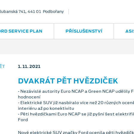
lubanská 741, 441 01 Podbořany
ORD SERVICE PLAN
PŘÍSLUŠENSTVÍ
ASI
1. 11. 2021
DVAKRÁT PĚT HVĚZDIČEK
• Nezávislé autority Euro NCAP a Green NCAP udělily
hodnocení
• Elektrické SUV již nasbíralo více než 20 různých ocen
interiéru až po konektivitu
• Pěti hvězdičkami Euro NCAP se již pyšní šest elektr
Ford
Nové elektrické SUV značky Ford ocenila pěti hvězdička