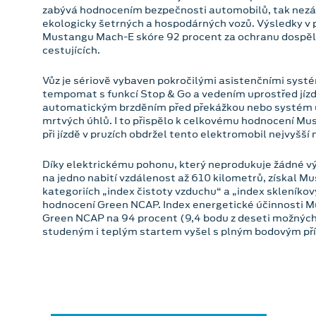
zabývá hodnocením bezpečnosti automobilů, tak nezávis
ekologicky šetrných a hospodárných vozů. Výsledky v 
Mustangu Mach-E skóre 92 procent za ochranu dospěl
cestujících.
Vůz je sériově vybaven pokročilými asistenčními systém
tempomat s funkcí Stop & Go a vedením uprostřed jízdn
automatickým brzděním před překážkou nebo systém u
mrtvých úhlů. I to přispělo k celkovému hodnocení Mus
při jízdě v pruzích obdržel tento elektromobil nejvyšší
Díky elektrickému pohonu, který neprodukuje žádné v
na jedno nabití vzdálenost až 610 kilometrů, získal M
kategoriích „index čistoty vzduchu“ a „index skleníkov
hodnocení Green NCAP. Index energetické účinnosti M
Green NCAP na 94 procent (9,4 bodu z deseti možných)
studeným i teplým startem vyšel s plným bodovým př