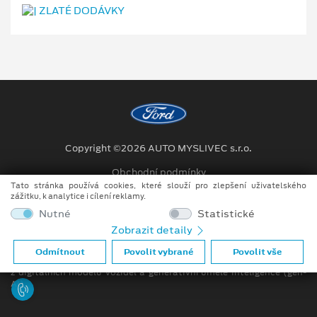
Copyright ©2026 AUTO MYSLIVEC s.r.o.
Obchodní podmínky
Tato stránka používá cookies, které slouží pro zlepšení uživatelského
Ochrana osobních údajů
zážitku, k analytice i cílení reklamy.
Nutné
Statistické
Prohlášení o zpracování údajů konečných zákazníků
Zobrazit detaily
Při tvorbě videí a obrázků na tomto webu je využíváno kombinace
Odmítnout
Povolit vybrané
Povolit vše
tradičních fotografií či videí, počítačem generovaných snímků (CGI)
z digitálních modelů vozidel a generativní umělé inteligence (gen-
AI).