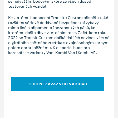
se nejvyšším bodovým skóre ze všech dosud
testovaných vozidel.
Ke zlatému hodnocení Transitu Custom přispělo také
rozšíření sériově dodávané bezpečnostní výbavy
mimo jiné o připomenutí nezapnutých pásů, ke
kterému došlo dříve v letošním roce. Začátkem roku
2022 se Transit Custom dočká dalších novinek včetně
digitálního zpětného zrcátka s dvojnásobným zorným
polem oproti běžnému. K dispozici bude pro
karosářské varianty Van, Kombi Van i Kombi M1.
CHCI NEZÁVAZNOU NABÍDKU