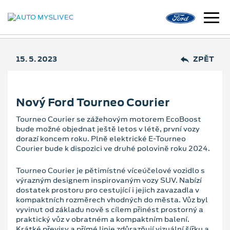
15. 5. 2023
ZPĚT
Nový Ford Tourneo Courier
Tourneo Courier se zážehovým motorem EcoBoost
bude možné objednat ještě letos v létě, první vozy
dorazí koncem roku. Plně elektrické E-Tourneo
Courier bude k dispozici ve druhé polovině roku 2024.
Tourneo Courier je pětimístné víceúčelové vozidlo s
výrazným designem inspirovaným vozy SUV. Nabízí
dostatek prostoru pro cestující i jejich zavazadla v
kompaktních rozměrech vhodných do města. Vůz byl
vyvinut od základu nově s cílem přinést prostorný a
praktický vůz v obratném a kompaktním balení.
Krátké převisy a přímé linie zdůrazňují vizuální šířku a