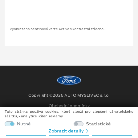
Vyobrazena benzinová verze Active s kontrastní střechou
Copyright ©2026 AUTO MYSLIVEC s.r.o.
Obchodní podmínky
Tato stránka používá cookies, které slouží pro zlepšení uživatelského
Ochrana osobních údajů
zážitku, k analytice i cílení reklamy.
Nutné
Statistické
Prohlášení o zpracování údajů konečných zákazníků
Zobrazit detaily