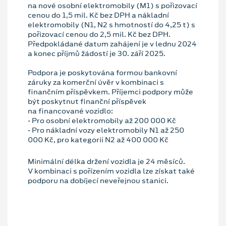
na nové osobní elektromobily (M1) s pořizovací
cenou do 1,5 mil. Kč bez DPH a nákladní
elektromobily (N1, N2 s hmotností do 4,25 t) s
pořizovací cenou do 2,5 mil. Kč bez DPH.
Předpokládané datum zahájení je v lednu 2024
a konec příjmů žádostí je 30. září 2025.
Podpora je poskytována formou bankovní
záruky za komerční úvěr v kombinaci s
finančním příspěvkem. Příjemci podpory může
být poskytnut finanční příspěvek
na financované vozidlo:
• Pro osobní elektromobily až 200 000 Kč
• Pro nákladní vozy elektromobily N1 až 250
000 Kč, pro kategorii N2 až 400 000 Kč
Minimální délka držení vozidla je 24 měsíců.
V kombinaci s pořízením vozidla lze získat také
podporu na dobíjecí neveřejnou stanici.