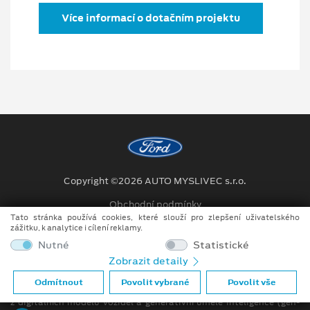
Více informací o dotačním projektu
Copyright ©2026 AUTO MYSLIVEC s.r.o.
Obchodní podmínky
Tato stránka používá cookies, které slouží pro zlepšení uživatelského
Ochrana osobních údajů
zážitku, k analytice i cílení reklamy.
Nutné
Statistické
Prohlášení o zpracování údajů konečných zákazníků
Zobrazit detaily
Při tvorbě videí a obrázků na tomto webu je využíváno kombinace
Odmítnout
Povolit vybrané
Povolit vše
tradičních fotografií či videí, počítačem generovaných snímků (CGI)
z digitálních modelů vozidel a generativní umělé inteligence (gen-