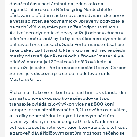
dosažení času pod 7 minut na jedno kolo na
legendárního okruhu Nürburgring Nordschleife
přidávají na přední masku nové aerodynamické prvky
a větší splitter, aerodynamicky upravený podvozek a
na zadní křídlo systém pro snížení odporu vzduchu.
Aktivní aerodynamické prvky snižují odpor vzduchu v
přímém směru, aniž by to bylo na úkor aerodynamické
přilnavosti v zatáčkách. Sada Performance obsahuje
také paket Lightweight, který kromě jedinečné přední
masky odstraňuje některé odhlučňovací materiály a
přidává ohromující 20palcová hořčíková kola. A
přestože je paket Performance součástí verze Carbon
Series, je k dispozici pro celou modelovou řadu
Mustang GTD.
Řidiči mají také větší kontrolu nad tím, jak standardní
osmistupňová dvouspojková převodovka typu
transaxle ovládá cílový výkon více než
800 koní
kompresorem přeplňovaného 5,2litrového osmiválce,
a to díky nepřehlédnutelným titanovým pádlům
řazení vyrobeným technologií 3D tisku. Nadměrná
velikost a šestiúhelníkový vzor, který zajišťuje lehkost
a zároveň dává řidičovým prstům možnost něčeho se