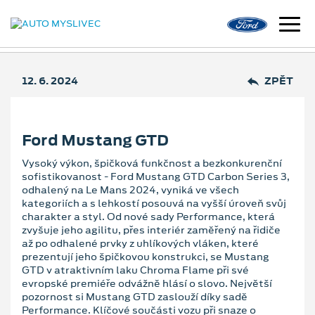
12. 6. 2024
ZPĚT
Ford Mustang GTD
Vysoký výkon, špičková funkčnost a bezkonkurenční
sofistikovanost - Ford Mustang GTD Carbon Series 3,
odhalený na Le Mans 2024, vyniká ve všech
kategoriích a s lehkostí posouvá na vyšší úroveň svůj
charakter a styl. Od nové sady Performance, která
zvyšuje jeho agilitu, přes interiér zaměřený na řidiče
až po odhalené prvky z uhlíkových vláken, které
prezentují jeho špičkovou konstrukci, se Mustang
GTD v atraktivním laku Chroma Flame při své
evropské premiéře odvážně hlásí o slovo. Největší
pozornost si Mustang GTD zaslouží díky sadě
Performance. Klíčové součásti vozu při snaze o