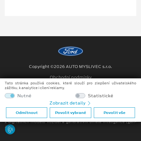
Copyright ©2026 AUTO MYSLIVEC s.r.o.
Obchodní podmínky
Tato stránka používá cookies, které slouží pro zlepšení uživatelského
Ochrana osobních údajů
zážitku, k analytice i cílení reklamy.
Nutné
Statistické
Prohlášení o zpracování údajů konečných zákazníků
Zobrazit detaily
Při tvorbě videí a obrázků na tomto webu je využíváno kombinace
Odmítnout
Povolit vybrané
Povolit vše
tradičních fotografií či videí, počítačem generovaných snímků (CGI)
z digitálních modelů vozidel a generativní umělé inteligence (gen-
AI).