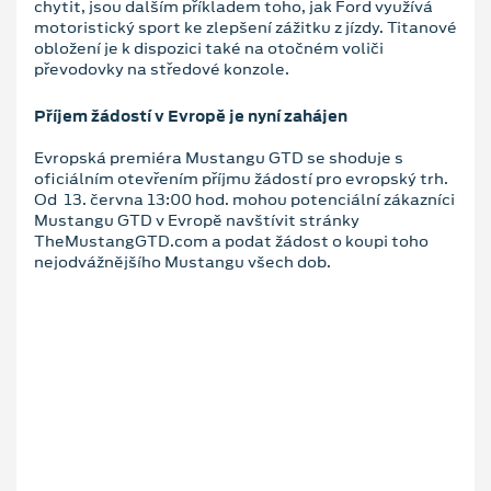
chytit, jsou dalším příkladem toho, jak Ford využívá
motoristický sport ke zlepšení zážitku z jízdy. Titanové
obložení je k dispozici také na otočném voliči
převodovky na středové konzole.
Příjem žádostí v Evropě je nyní zahájen
Evropská premiéra Mustangu GTD se shoduje s
oficiálním otevřením příjmu žádostí pro evropský trh.
Od 13. června 13:00 hod. mohou potenciální zákazníci
Mustangu GTD v Evropě navštívit stránky
TheMustangGTD.com a podat žádost o koupi toho
nejodvážnějšího Mustangu všech dob.