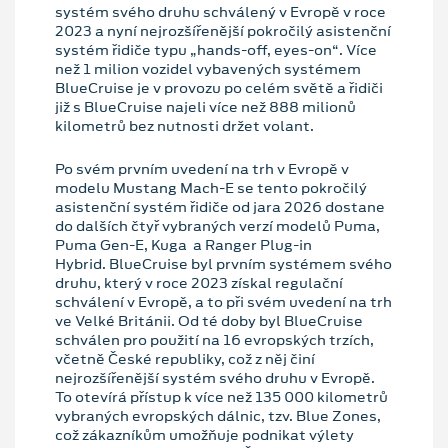
systém svého druhu schválený v Evropě v roce
2023 a nyní nejrozšířenější pokročilý asistenční
systém řidiče typu „hands-off, eyes-on“. Více
než 1 milion vozidel vybavených systémem
BlueCruise je v provozu po celém světě a řidiči
již s BlueCruise najeli více než 888 milionů
kilometrů bez nutnosti držet volant.
Po svém prvním uvedení na trh v Evropě v
modelu Mustang Mach-E se tento pokročilý
asistenční systém řidiče od jara 2026 dostane
do dalších čtyř vybraných verzí modelů Puma,
Puma Gen-E, Kuga a Ranger Plug-in
Hybrid. BlueCruise byl prvním systémem svého
druhu, který v roce 2023 získal regulační
schválení v Evropě, a to při svém uvedení na trh
ve Velké Británii. Od té doby byl BlueCruise
schválen pro použití na 16 evropských trzích,
včetně České republiky, což z něj činí
nejrozšířenější systém svého druhu v Evropě.
To otevírá přístup k více než 135 000 kilometrů
vybraných evropských dálnic, tzv. Blue Zones,
což zákazníkům umožňuje podnikat výlety