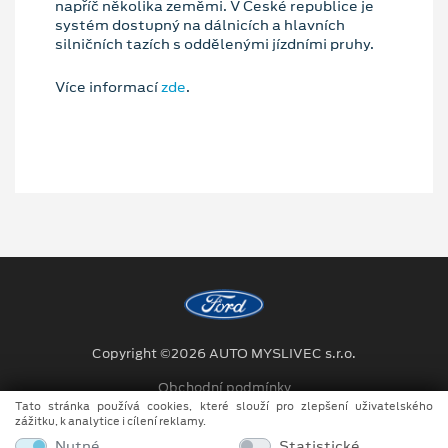
napříč několika zeměmi. V České republice je
systém dostupný na dálnicích a hlavních
silničních tazích s oddělenými jízdními pruhy.
Více informací
zde
.
Copyright ©2026 AUTO MYSLIVEC s.r.o.
Obchodní podmínky
Tato stránka používá cookies, které slouží pro zlepšení uživatelského
Ochrana osobních údajů
zážitku, k analytice i cílení reklamy.
Nutné
Statistické