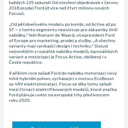
každých 135 sekund! Od otevření objednávek v červnu
2018 prodal Ford již více než čtvrt milionu nových
Focusů.
„Od pětidveřového modelu po kombi, od Active až po
ST – v tomto segmentu neexistuje pro zákazníky širší
nabídka,“ řekl Roelant de Waard, viceprezident Ford
of Europe pro marketing, prodej a služby. „A všechny
varianty mají vynikající design i techniku.“ Dosud
nejnovějším z rozsáhlé nabídky modelů, karosářských
variant a motorizací je Focus Active, oblíbený i v
České republice.
V příštím roce zařadí Ford do nabídky motorizací nový
mild-hybridní pohon, vycházející z motoru EcoBoost
se 48V elektroinstalací. Focus se díky tomu zařadí
mezi čtrnáct elektrifikovaných modelů, které značka
Ford plánuje uvést na evropské trhy před koncem
roku 2020.