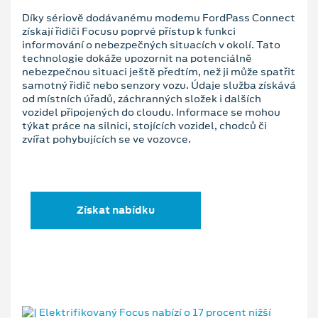
Díky sériově dodávanému modemu FordPass Connect
získají řidiči Focusu poprvé přístup k funkci
informování o nebezpečných situacích v okolí. Tato
technologie dokáže upozornit na potenciálně
nebezpečnou situaci ještě předtím, než ji může spatřit
samotný řidič nebo senzory vozu. Údaje služba získává
od místních úřadů, záchranných složek i dalších
vozidel připojených do cloudu. Informace se mohou
týkat práce na silnici, stojících vozidel, chodců či
zvířat pohybujících se ve vozovce.
Získat nabídku