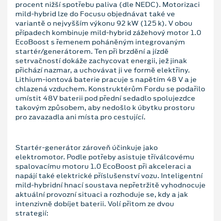
procent nižší spotřebu paliva (dle NEDC). Motorizaci
mild-hybrid lze do Focusu objednávat také ve
variantě o nejvyšším výkonu 92 kW (125 k). V obou
případech kombinuje mild-hybrid zážehový motor 1.0
EcoBoost s řemenem poháněným integrovaným
startér/generátorem. Ten při brzdění a jízdě
setrvačností dokáže zachycovat energii, jež jinak
přichází nazmar, a uchovávat ji ve formě elektřiny.
Lithium-iontová baterie pracuje s napětím 48 V a je
chlazená vzduchem. Konstruktérům Fordu se podařilo
umístit 48V baterii pod přední sedadlo spolujezdce
takovým způsobem, aby nedošlo k úbytku prostoru
pro zavazadla ani místa pro cestující.
Startér-generátor zároveň účinkuje jako
elektromotor. Podle potřeby asistuje tříválcovému
spalovacímu motoru 1.0 EcoBoost při akceleraci a
napájí také elektrické příslušenství vozu. Inteligentní
mild-hybridní hnací soustava nepřetržitě vyhodnocuje
aktuální provozní situaci a rozhoduje se, kdy a jak
intenzivně dobíjet baterii. Volí přitom ze dvou
strategií: