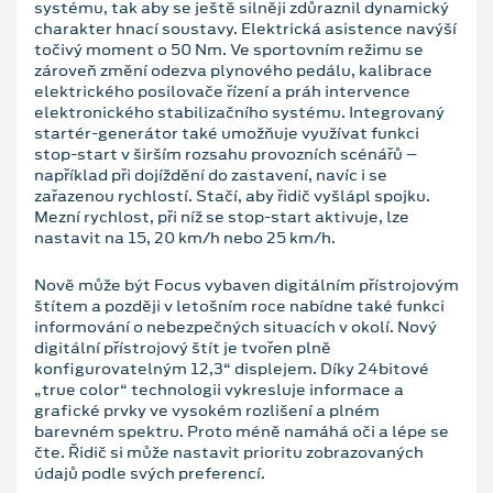
systému, tak aby se ještě silněji zdůraznil dynamický
charakter hnací soustavy. Elektrická asistence navýší
točivý moment o 50 Nm. Ve sportovním režimu se
zároveň změní odezva plynového pedálu, kalibrace
elektrického posilovače řízení a práh intervence
elektronického stabilizačního systému. Integrovaný
startér-generátor také umožňuje využívat funkci
stop-start v širším rozsahu provozních scénářů –
například při dojíždění do zastavení, navíc i se
zařazenou rychlostí. Stačí, aby řidič vyšlápl spojku.
Mezní rychlost, při níž se stop-start aktivuje, lze
nastavit na 15, 20 km/h nebo 25 km/h.
Nově může být Focus vybaven digitálním přístrojovým
štítem a později v letošním roce nabídne také funkci
informování o nebezpečných situacích v okolí. Nový
digitální přístrojový štít je tvořen plně
konfigurovatelným 12,3“ displejem. Díky 24bitové
„true color“ technologii vykresluje informace a
grafické prvky ve vysokém rozlišení a plném
barevném spektru. Proto méně namáhá oči a lépe se
čte. Řidič si může nastavit prioritu zobrazovaných
údajů podle svých preferencí.