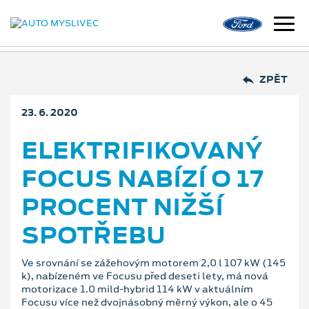
ZPĚT
23. 6. 2020
ELEKTRIFIKOVANÝ
FOCUS NABÍZÍ O 17
PROCENT NIŽŠÍ
SPOTŘEBU
Ve srovnání se zážehovým motorem 2,0 l 107 kW (145
k), nabízeném ve Focusu před deseti lety, má nová
motorizace 1.0 mild-hybrid 114 kW v aktuálním
Focusu více než dvojnásobný měrný výkon, ale o 45