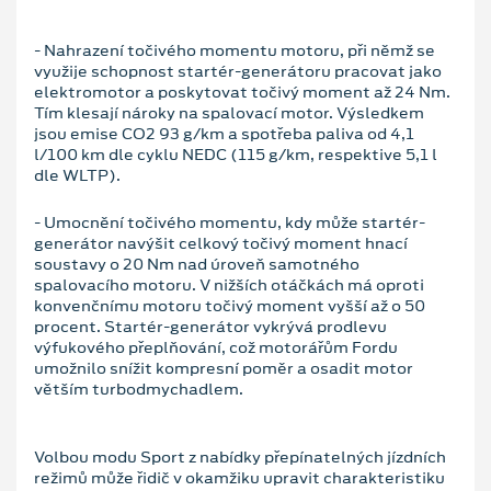
- Nahrazení točivého momentu motoru, při němž se
využije schopnost startér-generátoru pracovat jako
elektromotor a poskytovat točivý moment až 24 Nm.
Tím klesají nároky na spalovací motor. Výsledkem
jsou emise CO2 93 g/km a spotřeba paliva od 4,1
l/100 km dle cyklu NEDC (115 g/km, respektive 5,1 l
dle WLTP).
- Umocnění točivého momentu, kdy může startér-
generátor navýšit celkový točivý moment hnací
soustavy o 20 Nm nad úroveň samotného
spalovacího motoru. V nižších otáčkách má oproti
konvenčnímu motoru točivý moment vyšší až o 50
procent. Startér-generátor vykrývá prodlevu
výfukového přeplňování, což motorářům Fordu
umožnilo snížit kompresní poměr a osadit motor
větším turbodmychadlem.
Volbou modu Sport z nabídky přepínatelných jízdních
režimů může řidič v okamžiku upravit charakteristiku