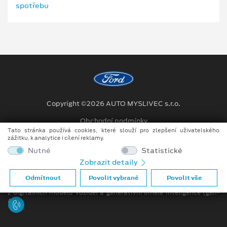
Copyright ©2026 AUTO MYSLIVEC s.r.o.
Obchodní podmínky
Tato stránka používá cookies, které slouží pro zlepšení uživatelského
Ochrana osobních údajů
zážitku, k analytice i cílení reklamy.
Nutné
Statistické
Prohlášení o zpracování údajů konečných zákazníků
Zobrazit detaily
Při tvorbě videí a obrázků na tomto webu je využíváno kombinace
Odmítnout
Povolit vybrané
Povolit vše
tradičních fotografií či videí, počítačem generovaných snímků (CGI)
z digitálních modelů vozidel a generativní umělé inteligence (gen-
AI).